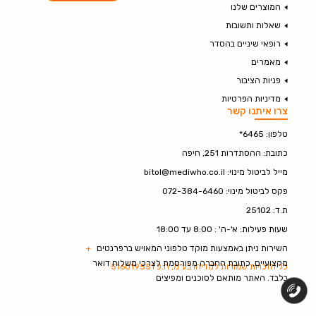
המוצרים שלנו
שאלות ותשובות
רופאי שיניים בהסדר
מאמרים
פניות הציבור
מדיניות הפרטיות
צרו איתנו קשר
טלפון: 6465*
כתובת: ההסתדרות 251, חיפה
מייל לביטול מינוי: bitol@mediwho.co.il
פקס לביטול מינוי: 072-384-6460
ת.ד: 25102
שעות פעילות: א'-ה' : 8:00 עד 18:00
השירות ניתן באמצעות מוקד טלפוני המאויש ברפרנטים
+
מקצועיים, כתובת החברה מפורסמת לצרכי משלוח דואר
כל הזכויות שמורות למדיהו בע"מ, ח.פ 516019551
בלבד. האתר מותאם לסוכנים ומפיצים